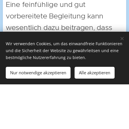
Eine feinfühlige und gut
vorbereitete Begleitung kann
wesentlich dazu beitragen, dass
Kinder diesen Schritt sicher und
Wir verwenden Cookies, um das einwandfreie Funktionieren
gestärkt erleben.
und die Sicherheit der Website zu gewährleitsen und eine
bestmögliche Nutzererfahrung zu bieten.
Ich begleite dich und dein Kind
Nur notwendige akzeptieren
Alle akzeptieren
einfühlsam durch diese
Übergangsphase:
Vorbereitung auf die
Eingewöhnung