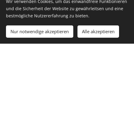
Wir verwenden Cookies, um das einwandfreie Funktionieren
und die Sicherheit der Website zu gewährleitsen und eine
bestmögliche Nutzererfahrung zu bieten.
Nur notwendige akzeptieren
Alle akzeptieren
Fotos: Isabel Gadner
Ab in den Wald!
Hier wird geklettert, gebaut, gesammelt, beobachtet
und gestaunt!
In unserer Waldgruppe "MATSCH&MOOS" schaffen
wir einen Raum für Bewegung, Neugier und